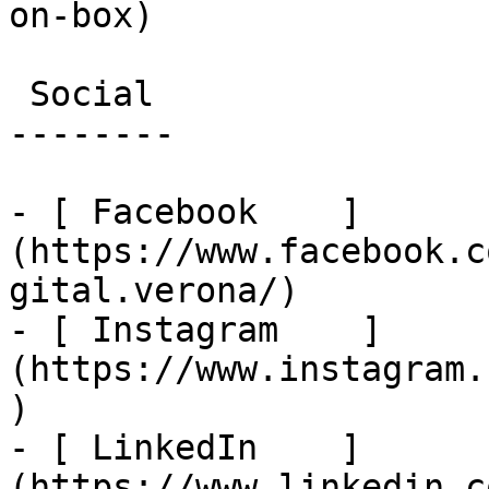
on-box)

 Social

--------

- [ Facebook    ]
(https://www.facebook.c
gital.verona/)

- [ Instagram    ]
(https://www.instagram.
)

- [ LinkedIn    ]
(https://www.linkedin.c