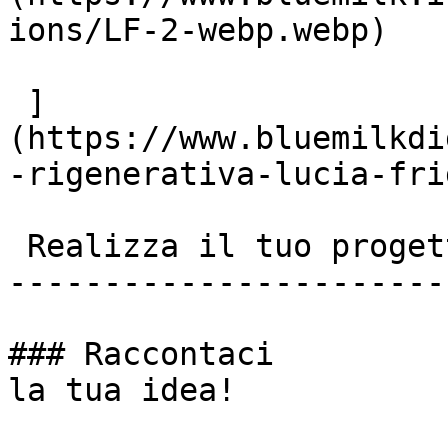
ions/LF-2-webp.webp)

 ]
(https://www.bluemilkdi
-rigenerativa-lucia-frig
 Realizza il tuo progetto insieme a noi!

-----------------------
### Raccontaci

la tua idea!
