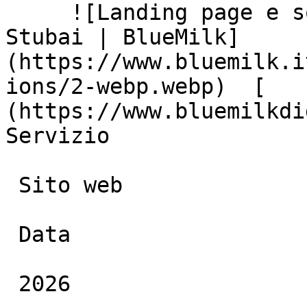
     ![Landing page e social media management per 
Stubai | BlueMilk]
(https://www.bluemilk.i
ions/2-webp.webp)  [   
(https://www.bluemilkdi
Servizio

 Sito web

 Data

 2026
