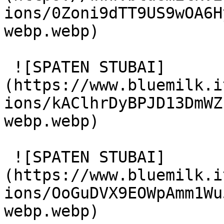
ions/0Zoni9dTT9US9wOA6H
webp.webp)

 ![SPATEN STUBAI]
(https://www.bluemilk.i
ions/kAClhrDyBPJD13DmWZ
webp.webp)

 ![SPATEN STUBAI]
(https://www.bluemilk.i
ions/OoGuDVX9EOWpAmm1Wu
webp.webp)
