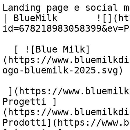
Landing page e social m
| BlueMilk       ![](ht
id=678218983058399&ev=P
  [ ![Blue Milk]
(https://www.bluemilkdi
ogo-bluemilk-2025.svg)

 ](https://www.bluemilkdigital.it "home") [ 
Progetti ]
(https://www.bluemilkdi
Prodotti](https://www.b