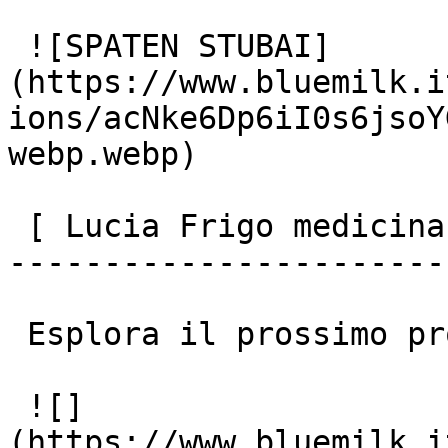
 ![SPATEN STUBAI]
(https://www.bluemilk.i
ions/acNke6Dp6iI0s6jsoY
webp.webp)

 [ Lucia Frigo medicina rigenerativa

-----------------------
 Esplora il prossimo progetto

 ![]
(https://www.bluemilk.i