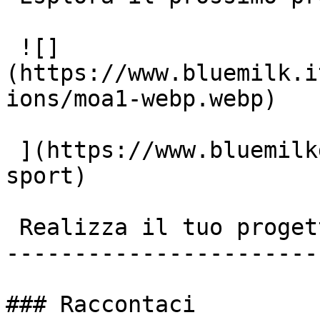
 ![]
(https://www.bluemilk.i
ions/moa1-webp.webp)

 ](https://www.bluemilkdigital.it/portfolio/moa-
sport)

 Realizza il tuo progetto insieme a noi!

-----------------------
### Raccontaci
