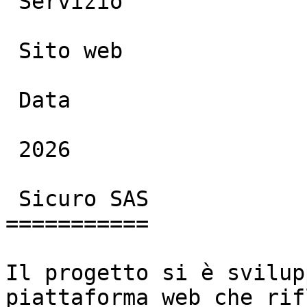
 Servizio

 Sito web

 Data

 2026

 Sicuro SAS

===========

Il progetto si è svilup
piattaforma web che rif