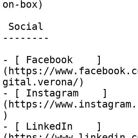
on-box)

 Social

--------

- [ Facebook    ]
(https://www.facebook.c
gital.verona/)

- [ Instagram    ]
(https://www.instagram.
)

- [ LinkedIn    ]
(https://www.linkedin.c