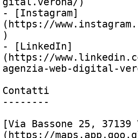
gital.verona/)

- [Instagram]
(https://www.instagram.
)

- [LinkedIn]
(https://www.linkedin.c
agenzia-web-digital-vero
Contatti

--------

[Via Bassone 25, 37139 
(https://maps.app.goo.g