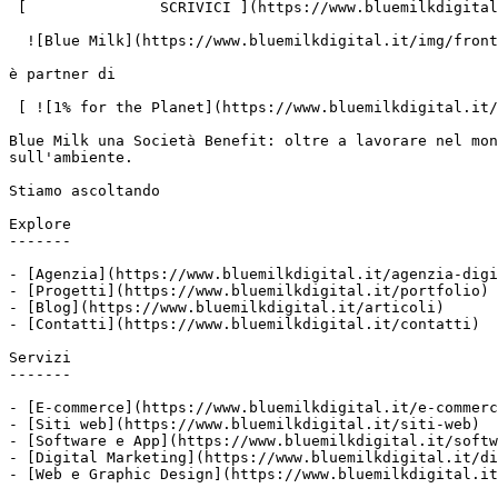
 [               SCRIVICI ](https://www.bluemilkdigital.it/contatti)

  ![Blue Milk](https://www.bluemilkdigital.it/img/front/header/logo-bluemilk-2025.svg)

è partner di

 [ ![1% for the Planet](https://www.bluemilkdigital.it/img/front/footer/one-percent-footer.svg) ](https://www.onepercentfortheplanet.org/)

Blue Milk una Società Benefit: oltre a lavorare nel mon
sull'ambiente.

Stiamo ascoltando

Explore

-------

- [Agenzia](https://www.bluemilkdigital.it/agenzia-digi
- [Progetti](https://www.bluemilkdigital.it/portfolio)

- [Blog](https://www.bluemilkdigital.it/articoli)

- [Contatti](https://www.bluemilkdigital.it/contatti)

Servizi

-------

- [E-commerce](https://www.bluemilkdigital.it/e-commerc
- [Siti web](https://www.bluemilkdigital.it/siti-web)

- [Software e App](https://www.bluemilkdigital.it/softw
- [Digital Marketing](https://www.bluemilkdigital.it/di
- [Web e Graphic Design](https://www.bluemilkdigital.it