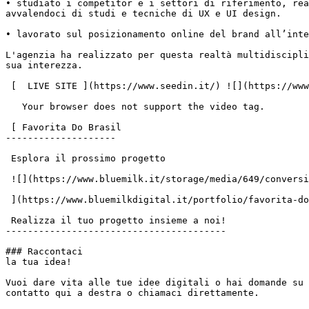
• studiato i competitor e i settori di riferimento, rea
avvalendoci di studi e tecniche di UX e UI design.

• lavorato sul posizionamento online del brand all’inte
L'agenzia ha realizzato per questa realtà multidiscipli
sua interezza.

 [  LIVE SITE ](https://www.seedin.it/) ![](https://www.bluemilk.it/storage/media/635/conversions/seedin2-webp.webp)

   Your browser does not support the video tag.

 [ Favorita Do Brasil

--------------------

 Esplora il prossimo progetto

 ![](https://www.bluemilk.it/storage/media/649/conversions/favorita-brasile-1-webp.webp)

 ](https://www.bluemilkdigital.it/portfolio/favorita-do-brasil)

 Realizza il tuo progetto insieme a noi!

----------------------------------------

### Raccontaci

la tua idea!

Vuoi dare vita alle tue idee digitali o hai domande su 
contatto qui a destra o chiamaci direttamente.
