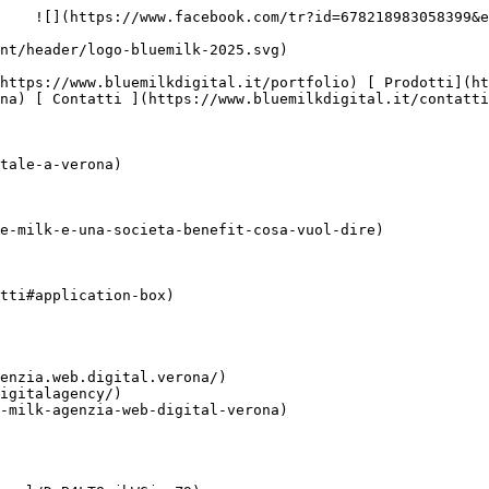
    ![](https://www.facebook.com/tr?id=678218983058399&e
na) [ Contatti ](https://www.bluemilkdigital.it/contatti
tale-a-verona)

e-milk-e-una-societa-benefit-cosa-vuol-dire)

tti#application-box)

enzia.web.digital.verona/)

igitalagency/)

-milk-agenzia-web-digital-verona)
