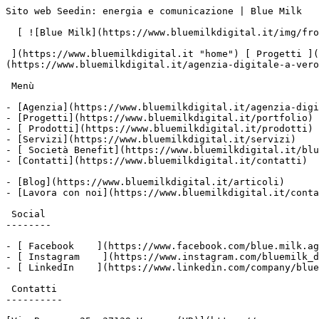
Sito web Seedin: energia e comunicazione | Blue Milk   
  [ ![Blue Milk](https://www.bluemilkdigital.it/img/front/header/logo-bluemilk-2025.svg)

 ](https://www.bluemilkdigital.it "home") [ Progetti ](https://www.bluemilkdigital.it/portfolio) [ Prodotti](https://www.bluemilkdigital.it/prodotti) [ Agenzia ]
(https://www.bluemilkdigital.it/agenzia-digitale-a-vero
 Menù

- [Agenzia](https://www.bluemilkdigital.it/agenzia-digi
- [Progetti](https://www.bluemilkdigital.it/portfolio)

- [ Prodotti](https://www.bluemilkdigital.it/prodotti)

- [Servizi](https://www.bluemilkdigital.it/servizi)

- [ Società Benefit](https://www.bluemilkdigital.it/blu
- [Contatti](https://www.bluemilkdigital.it/contatti)

- [Blog](https://www.bluemilkdigital.it/articoli)

- [Lavora con noi](https://www.bluemilkdigital.it/conta
 Social

--------

- [ Facebook    ](https://www.facebook.com/blue.milk.ag
- [ Instagram    ](https://www.instagram.com/bluemilk_d
- [ LinkedIn    ](https://www.linkedin.com/company/blue
 Contatti

----------
