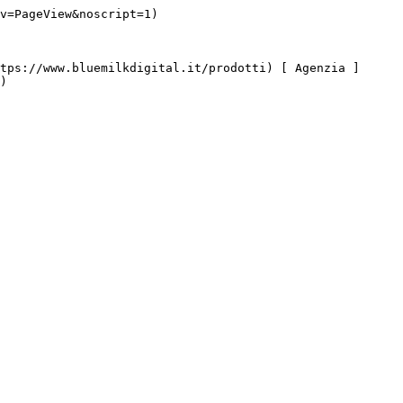
v=PageView&noscript=1)

)
