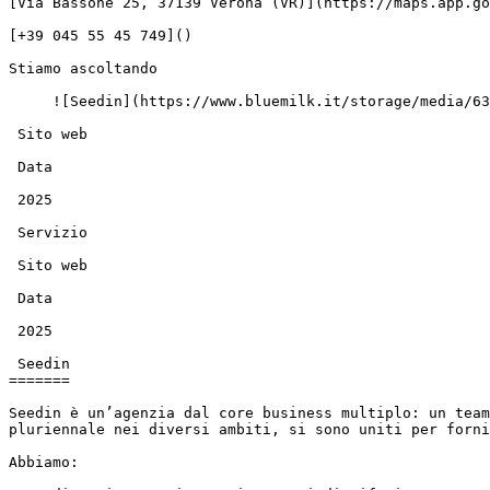
[Via Bassone 25, 37139 Verona (VR)](https://maps.app.go
[+39 045 55 45 749]()

Stiamo ascoltando

     ![Seedin](https://www.bluemilk.it/storage/media/634/conversions/seedin1-webp.webp)  [     ](https://www.bluemilkdigital.it/portfolio) Servizio

 Sito web

 Data

 2025

 Servizio

 Sito web

 Data

 2025

 Seedin

=======

Seedin è un’agenzia dal core business multiplo: un team
pluriennale nei diversi ambiti, si sono uniti per forni
Abbiamo:
