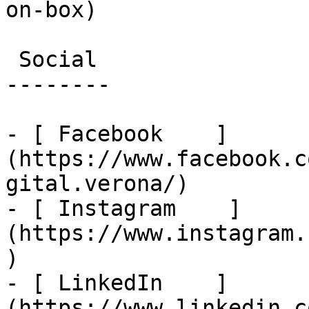
on-box)

 Social

--------

- [ Facebook    ]
(https://www.facebook.c
gital.verona/)

- [ Instagram    ]
(https://www.instagram.
)

- [ LinkedIn    ]
(https://www.linkedin.c