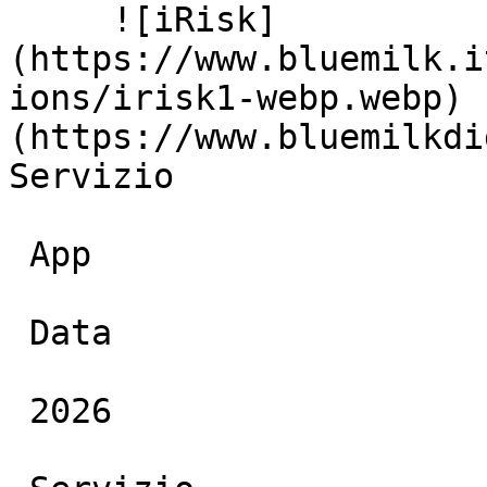
     ![iRisk]
(https://www.bluemilk.i
ions/irisk1-webp.webp) 
(https://www.bluemilkdi
Servizio

 App

 Data

 2026
