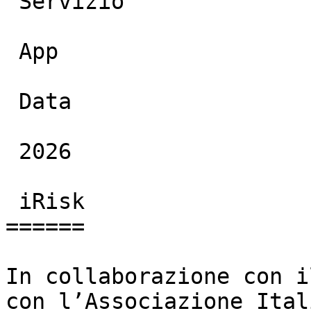
 Servizio

 App

 Data

 2026

 iRisk

======

In collaborazione con i
con l’Associazione Ital