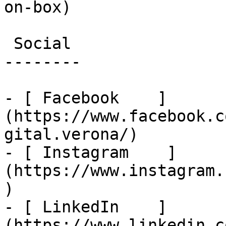
on-box)

 Social

--------

- [ Facebook    ]
(https://www.facebook.c
gital.verona/)

- [ Instagram    ]
(https://www.instagram.
)

- [ LinkedIn    ]
(https://www.linkedin.c