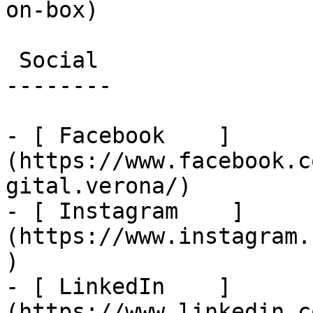
on-box)

 Social

--------

- [ Facebook    ]
(https://www.facebook.c
gital.verona/)

- [ Instagram    ]
(https://www.instagram.
)

- [ LinkedIn    ]
(https://www.linkedin.c