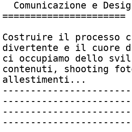
  Comunicazione e Design

======================

Costruire il processo c
divertente e il cuore d
ci occupiamo dello svil
contenuti, shooting fot
allestimenti...

-----------------------
-----------------------
-----------------------
-----------------------