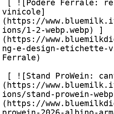
 [ ![Podere Ferrale: rebranding delle etichette 
vinicole]
(https://www.bluemilk.i
ions/1-2-webp.webp) ]
(https://www.bluemilkdi
ng-e-design-etichette-v
Ferrale)

 [ ![Stand ProWein: cantina Albino Armani]
(https://www.bluemilk.i
ions/stand-prowein-webp
(https://www.bluemilkdi
prowein-2026-albino-arma