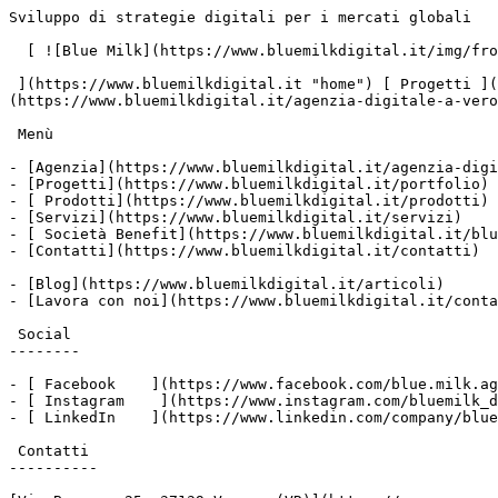
Sviluppo di strategie digitali per i mercati globali       ![](https://www.facebook.com/tr?id=678218983058399&ev=PageView&noscript=1)

  [ ![Blue Milk](https://www.bluemilkdigital.it/img/front/header/logo-bluemilk-2025.svg)

 ](https://www.bluemilkdigital.it "home") [ Progetti ](https://www.bluemilkdigital.it/portfolio) [ Prodotti](https://www.bluemilkdigital.it/prodotti) [ Agenzia ](https://www.bluemilkdigital.it/agenzia-digitale-a-verona) [ Contatti ](https://www.bluemilkdigital.it/contatti)

 Menù

- [Agenzia](https://www.bluemilkdigital.it/agenzia-digitale-a-verona)
- [Progetti](https://www.bluemilkdigital.it/portfolio)
- [ Prodotti](https://www.bluemilkdigital.it/prodotti)
- [Servizi](https://www.bluemilkdigital.it/servizi)
- [ Società Benefit](https://www.bluemilkdigital.it/blue-milk-e-una-societa-benefit-cosa-vuol-dire)
- [Contatti](https://www.bluemilkdigital.it/contatti)

- [Blog](https://www.bluemilkdigital.it/articoli)
- [Lavora con noi](https://www.bluemilkdigital.it/contatti#application-box)

 Social
--------

- [ Facebook    ](https://www.facebook.com/blue.milk.agenzia.web.digital.verona/)
- [ Instagram    ](https://www.instagram.com/bluemilk_digitalagency/)
- [ LinkedIn    ](https://www.linkedin.com/company/blue-milk-agenzia-web-digital-verona)

 Contatti
----------

[Via Bassone 25, 37139 Verona (VR)](https://maps.app.goo.gl/DzB4LT8vjhWGjyqZ9)

[+39 045 55 45 749]()

Stiamo ascoltando

   [     ](https://www.bluemilkdigital.it/articoli) 11 agosto 2025

 [Blue Milk Agency](https://www.bluemilkdigital.it/articoli?category=blue-milk-agency)

 2 min. di lettura

Bando Connessi - contributi per lo sviluppo di strategie digitali per i mercati globali - edizione 2022
========================================================================================================

   ![bando Connessi 2022](https://www.bluemilk.it/storage/media/805/conversions/charlesdeluvio-Lks7vei-eAg-unsplash-2-webp.webp)

 Bando per la definizione e l’implementazione di strategie di digital marketing; le domande per accedere al bando Connessi 2022 potranno essere presentate dalle ore 9:00 del 20 gennaio 2022

Indice:

> “Bando Connessi - contributi per lo sviluppo di strategie digitali per i mercati globali - edizione 2022”

La **Camera di Commercio Milano Monza Brianza Lodi** ha approvato il **bando** **Connessi** **2022**, che eroga **contributi** per lo **sviluppo** di **strategie** **digitali** per i **mercati** **globali**.

 La disposizione ha l’obiettivo di **sostenere le micro, piccole e medie imprese** nella definizione e nell’**implementazione di strategie di digital marketing**.

Nel concreto, fornirà alle aziende un **sostegno** per intraprendere **attività**, implementare **tecniche** e sviluppare **tecnologie** che hanno lo scopo di **comunicare** e **promuovere** **beni** e **servizi** attraverso l’utilizzo di **mezzi digitali** (web, social media, video, mobile app).

Il contributo offerto dal bando della Camera di Commercio è **a fondo perduto** pari al **65%** o al **70%,** a seconda della misura, fino a un **massimo di 10.000 euro**; l’**investimento** **minimo** è pari a **5.000 euro**.

Le misure A, B, C sono specificate nel bando, ma permettono alle aziende di partecipare secondo alcuni criteri:

• **Misura A** *“Connessi 2022 – NEW”*: le imprese in possesso dei requisiti previsti dal Bando e che non hanno beneficiato di contributi a valere su altri Bandi dello stesso settore;

• **Misura B** *“Connessi 2022 – progetti ITZ 2021”*: le imprese in possesso dei requisiti previsti dal bando e che abbiano partecipato nel corso del 2021 ad una delle sotto elencate iniziative promosse da Camera di commercio in collaborazione con Promos Italia scrl, nell’ambito dei Progetti ITZ 2021:

- Progetto Ecommerce CANADA;
- Progetto Cosmesi GERMANIA;
- Progetto Subfornitura Meccanica Online;
- Progetto Base to Project;
- Progetto Pavillion Italia.

**• Misura C** *“Connessi 2022”*: tutte le imprese in possesso dei requisiti previsti dal Bando e che non rientrano nelle precedenti misure A e B.

Possono beneficiare dei contributi le micro, piccole e medie imprese di tutti